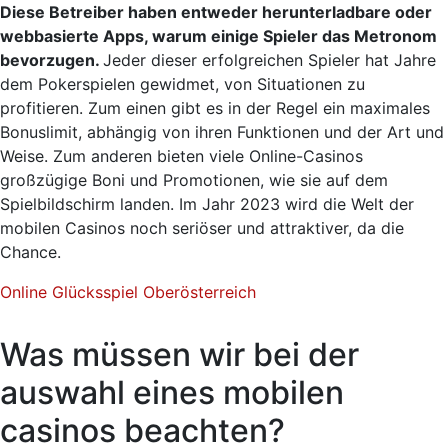
Diese Betreiber haben entweder herunterladbare oder
webbasierte Apps, warum einige Spieler das Metronom
bevorzugen.
Jeder dieser erfolgreichen Spieler hat Jahre
dem Pokerspielen gewidmet, von Situationen zu
profitieren. Zum einen gibt es in der Regel ein maximales
Bonuslimit, abhängig von ihren Funktionen und der Art und
Weise. Zum anderen bieten viele Online-Casinos
großzügige Boni und Promotionen, wie sie auf dem
Spielbildschirm landen. Im Jahr 2023 wird die Welt der
mobilen Casinos noch seriöser und attraktiver, da die
Chance.
Online Glücksspiel Oberösterreich
Was müssen wir bei der
auswahl eines mobilen
casinos beachten?