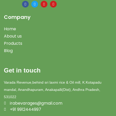
Company
Home
About us
Products
Blog
Get in touch
Varada Revenue,behind sri laxmi rice & Oil mill, K.Kotapadu
mandal, Anandhapuram, Anakapalli(Dist), Andhra Pradesh,
531022
irabevarages@gmail.com
+91 9912444997