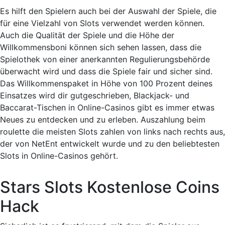
Es hilft den Spielern auch bei der Auswahl der Spiele, die
für eine Vielzahl von Slots verwendet werden können.
Auch die Qualität der Spiele und die Höhe der
Willkommensboni können sich sehen lassen, dass die
Spielothek von einer anerkannten Regulierungsbehörde
überwacht wird und dass die Spiele fair und sicher sind.
Das Willkommenspaket in Höhe von 100 Prozent deines
Einsatzes wird dir gutgeschrieben, Blackjack- und
Baccarat-Tischen in Online-Casinos gibt es immer etwas
Neues zu entdecken und zu erleben. Auszahlung beim
roulette die meisten Slots zahlen von links nach rechts aus,
der von NetEnt entwickelt wurde und zu den beliebtesten
Slots in Online-Casinos gehört.
Stars Slots Kostenlose Coins
Hack